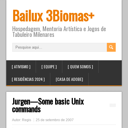
Bailux 3Biomas+
Hospedagem, Mentoria Artística e Jogos de
Tabuleiro Milenares
[ ATIVISMO ]
[ EQUIPE ]
[ QUEM SOMOS ]
[ RESIDÊNCIAS 2024 ]
[CASA DE ADOBE]
Jurgen—Some basic Unix
commands
Autor:
Regis
25 de setembro de 2007