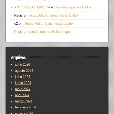
ANTONELLA OLIVEIRA
em
As várias pautas Bailux
Regis
em
Grupo Midia: Transmissão Bailux
o2
em
Grupo Midia: Transmissão Bailux
Regis
em
reordenamento Bailux-Itapeco
Arquivos
julho 2026
agosto 2024
julho 2024
junho 2024
maio 2024
abril 2024
março 2024
fevereiro 2024
janeiro 2024