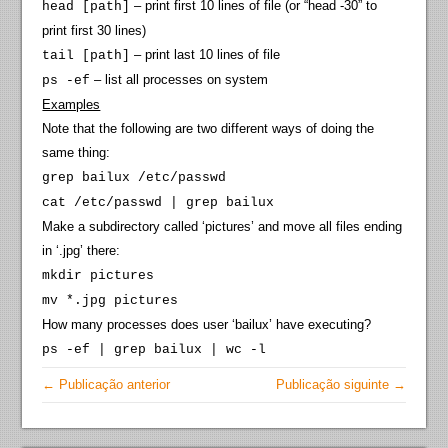
– print first 10 lines of file (or “head -30” to
head [path]
print first 30 lines)
– print last 10 lines of file
tail [path]
– list all processes on system
ps -ef
Examples
Note that the following are two different ways of doing the
same thing:
grep bailux /etc/passwd
cat /etc/passwd | grep bailux
Make a subdirectory called ‘pictures’ and move all files ending
in ‘.jpg’ there:
mkdir pictures
mv *.jpg pictures
How many processes does user ‘bailux’ have executing?
ps -ef | grep bailux | wc -l
← Publicação anterior
Publicação siguinte →