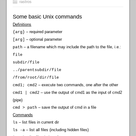
rastros
Some basic Unix commands
Definitions
– required parameter
{arg}
– optional parameter
[arg]
– a filename which may include the path to the file, i.e.:
path
file
subdir/file
../parentsubdir/file
/from/root/dir/file
– execute two commands, one after the other
cmd1; cmd2
– use the output of cmd1 as the input of cmd2
cmd1 | cmd2
(pipe)
– save the output of cmd in a file
cmd > path
Commands
– list files in current dir
ls
– list all files (including hidden files)
ls -a