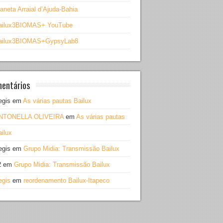
aneta Arraial d’Ajuda-Bahia
ailux3BIOMAS+ YouTube
ailux3BIOMAS+GypsyLab8
entários
egis
em
As várias pautas Bailux
NTONELLA OLIVEIRA
em
As várias pautas
ilux
egis
em
Grupo Midia: Transmissão Bailux
2
em
Grupo Midia: Transmissão Bailux
egis
em
reordenamento Bailux-Itapeco