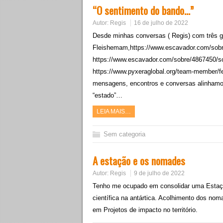
“O sentimento do bando…”
Autor:
Regis
16 de julho de 2022
Desde minhas conversas ( Regis) com três 
Fleishemam,https://www.escavador.com/sobr
https://www.escavador.com/sobre/4867450/so
https://www.pyxeraglobal.org/team-member/f
mensagens, encontros e conversas alinhamo
“estado”…
LEIA MAIS…
Sem categoria
A estação e os nomades
Autor:
Regis
9 de julho de 2022
Tenho me ocupado em consolidar uma Estaç
científica na antártica. Acolhimento dos no
em Projetos de impacto no território.