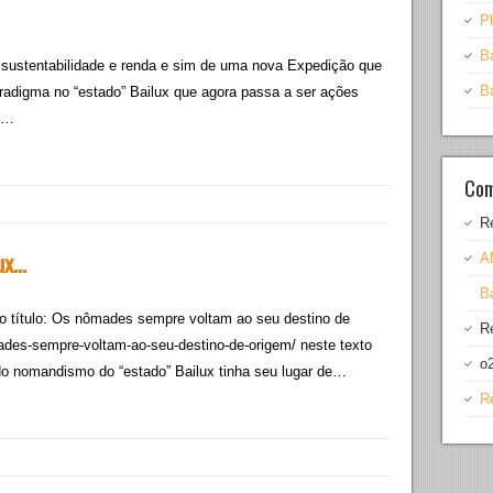
Pl
B
sustentabilidade e renda e sim de uma nova Expedição que
B
adigma no “estado” Bailux que agora passa a ser ações
os…
Com
R
lux…
A
Ba
 título: Os nômades sempre voltam ao seu destino de
R
mades-sempre-voltam-ao-seu-destino-de-origem/ neste texto
o
do nomandismo do “estado” Bailux tinha seu lugar de…
R