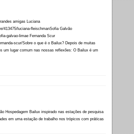
grandes amigas Luciana
e/413475/luciana-fleischmanSofia Galvão
fia-galvao-limae Fernanda Scur
ernanda-scur/Sobre o que é o Bailux? Depois de muitas
s um lugar comum nas nossas reflexões: O Bailux é um
ão Hospedagem Bailux inspirado nas estações de pesquisa
mades em uma estação de trabalho nos trópicos com práticas