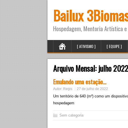
Bailux 3Bioma
Hospedagem, Mentoria Artística e 
[ ATIVISMO ]
[ EQUIPE ]
Arquivo Mensal:
julho 202
Emulando uma estação…
Autor:
Regis
27 de julho de 2022
Um território de 640 (m²) como um dispositi
hospedagem
Sem categoria