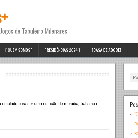
s+
Jogos de Tabuleiro Milenares
[ QUEM SOMOS ]
[ RESIDÊNCIAS 2024 ]
[CASA DE ADOBE]
2
Pos
vo emulado para ser uma estação de moradia, trabalho e
“D
Re
B