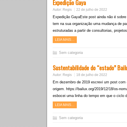
Expedição Gaya
Autor:
Regis
22 de julho de 2022
Expedição GayaEste post ainda não é sobre 
tem na sua organização uma mudança de par
estruturadas a partir de consultorias, projet
LEIA MAIS…
Sem categoria
Sustentabilidade do “estado” Bai
Autor:
Regis
18 de julho de 2022
Em dezembro de 2019 escrevi um post com o
origem. https://bailux.org/2019/12/18/os-no
esbocei uma linha do tempo em que o ciclo 
LEIA MAIS…
Sem categoria