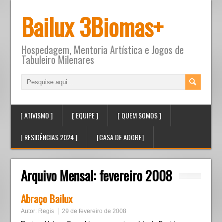
Bailux 3Biomas+
Hospedagem, Mentoria Artística e Jogos de
Tabuleiro Milenares
[ ATIVISMO ]
[ EQUIPE ]
[ QUEM SOMOS ]
[ RESIDÊNCIAS 2024 ]
[CASA DE ADOBE]
Arquivo Mensal:
fevereiro 2008
Abraço Bailux
Autor:
Regis
29 de fevereiro de 2008