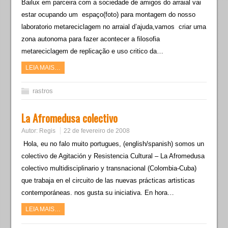
Bailux em parceira com a sociedade de amigos do arraial vai
estar ocupando um espaço(foto) para montagem do nosso
laboratorio metareciclagem no arraial d’ajuda,vamos criar uma
zona autonoma para fazer acontecer a filosofia
metareciclagem de replicação e uso critico da…
LEIA MAIS…
rastros
La Afromedusa colectivo
Autor:
Regis
22 de fevereiro de 2008
Hola, eu no falo muito portugues, (english/spanish) somos un
colectivo de Agitación y Resistencia Cultural – La Afromedusa
colectivo multidisciplinario y transnacional (Colombia-Cuba)
que trabaja en el circuito de las nuevas prácticas artisticas
contemporáneas. nos gusta su iniciativa. En hora…
LEIA MAIS…