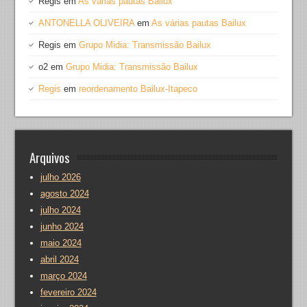
Regis
em
As várias pautas Bailux
ANTONELLA OLIVEIRA
em
As várias pautas Bailux
Regis
em
Grupo Midia: Transmissão Bailux
o2
em
Grupo Midia: Transmissão Bailux
Regis
em
reordenamento Bailux-Itapeco
Arquivos
julho 2026
agosto 2024
julho 2024
junho 2024
maio 2024
abril 2024
março 2024
fevereiro 2024