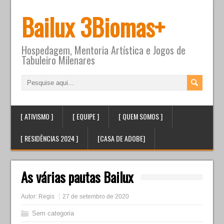
Bailux 3Biomas+
Hospedagem, Mentoria Artística e Jogos de
Tabuleiro Milenares
[ ATIVISMO ]
[ EQUIPE ]
[ QUEM SOMOS ]
[ RESIDÊNCIAS 2024 ]
[CASA DE ADOBE]
As várias pautas Bailux
Autor:
Regis
27 de setembro de 2020
Sem categoria