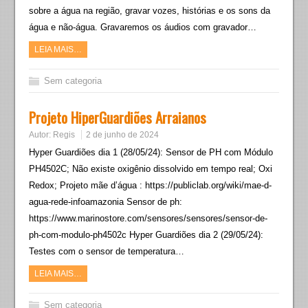
sobre a água na região, gravar vozes, histórias e os sons da
água e não-água. Gravaremos os áudios com gravador…
LEIA MAIS…
Sem categoria
Projeto HiperGuardiões Arraianos
Autor:
Regis
2 de junho de 2024
Hyper Guardiões dia 1 (28/05/24): Sensor de PH com Módulo
PH4502C; Não existe oxigênio dissolvido em tempo real; Oxi
Redox; Projeto mãe d’água : https://publiclab.org/wiki/mae-d-
agua-rede-infoamazonia Sensor de ph:
https://www.marinostore.com/sensores/sensores/sensor-de-
ph-com-modulo-ph4502c Hyper Guardiões dia 2 (29/05/24):
Testes com o sensor de temperatura…
LEIA MAIS…
Sem categoria