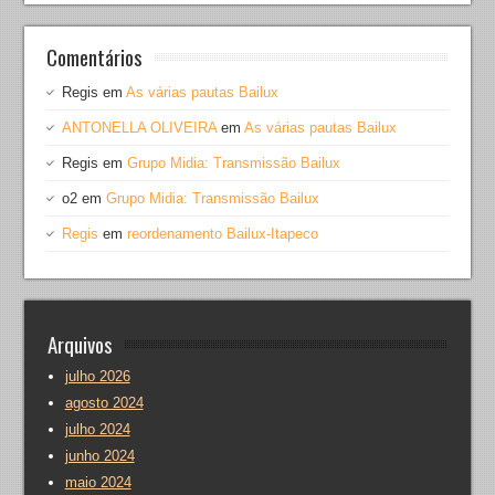
Comentários
Regis
em
As várias pautas Bailux
ANTONELLA OLIVEIRA
em
As várias pautas Bailux
Regis
em
Grupo Midia: Transmissão Bailux
o2
em
Grupo Midia: Transmissão Bailux
Regis
em
reordenamento Bailux-Itapeco
Arquivos
julho 2026
agosto 2024
julho 2024
junho 2024
maio 2024