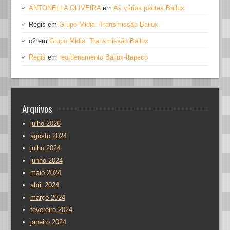
ANTONELLA OLIVEIRA
em
As várias pautas Bailux
Regis
em
Grupo Midia: Transmissão Bailux
o2
em
Grupo Midia: Transmissão Bailux
Regis
em
reordenamento Bailux-Itapeco
Arquivos
julho 2026
agosto 2024
julho 2024
junho 2024
maio 2024
abril 2024
março 2024
fevereiro 2024
janeiro 2024