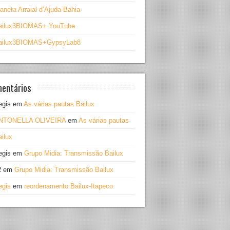
aneta Arraial d’Ajuda-Bahia
ailux3BIOMAS+ YouTube
ailux3BIOMAS+GypsyLab8
entários
egis
em
As várias pautas Bailux
NTONELLA OLIVEIRA
em
As várias pautas
ilux
egis
em
Grupo Midia: Transmissão Bailux
2
em
Grupo Midia: Transmissão Bailux
egis
em
reordenamento Bailux-Itapeco