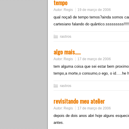
tempo
Autor:
Regis
19 de março de 2006
qual noçaõ de tempo temos?ainda somos cart
cartesiano falando do quântico.sssssssss!!!!!
rastros
algo mais…..
Autor:
Regis
17 de março de 2006
tem alguma coisa que sei estar bem proximo 
tempo,a morte,o consumo,o ego, o id…..he h
rastros
revisitando meu atelier
Autor:
Regis
17 de março de 2006
depois de dois anos abri hoje alguns esqueci
antes.