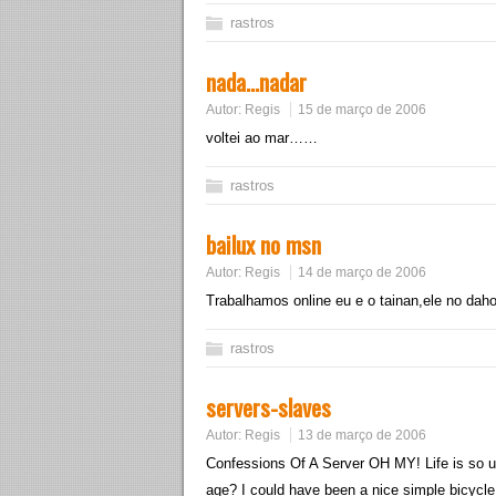
rastros
nada…nadar
Autor:
Regis
15 de março de 2006
voltei ao mar……
rastros
bailux no msn
Autor:
Regis
14 de março de 2006
Trabalhamos online eu e o tainan,ele no dah
rastros
servers-slaves
Autor:
Regis
13 de março de 2006
Confessions Of A Server OH MY! Life is so un
age? I could have been a nice simple bicycle