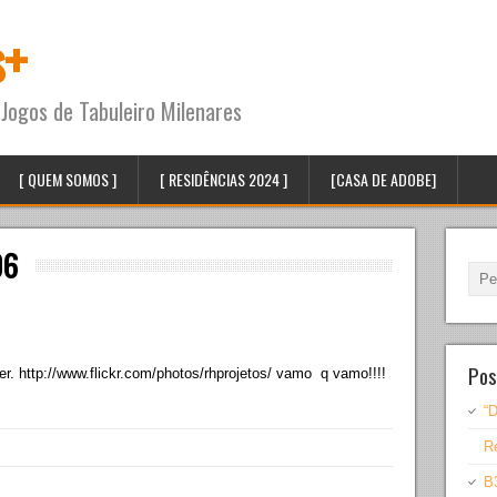
s+
Jogos de Tabuleiro Milenares
[ QUEM SOMOS ]
[ RESIDÊNCIAS 2024 ]
[CASA DE ADOBE]
06
Pos
r. http://www.flickr.com/photos/rhprojetos/ vamo q vamo!!!!
“D
Re
B