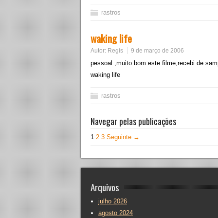
rastros
waking life
Autor:
Regis
9 de março de 2006
pessoal ,muito bom este filme,recebi de sam
waking life
rastros
Navegar pelas publicações
1
2
3
Seguinte →
Arquivos
julho 2026
agosto 2024