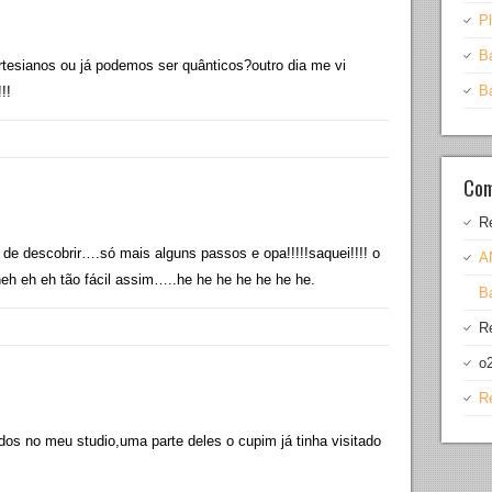
Pl
B
esianos ou já podemos ser quânticos?outro dia me vi
B
!!
Com
R
de descobrir….só mais alguns passos e opa!!!!!saquei!!!! o
A
eh eh eh tão fácil assim…..he he he he he he he.
Ba
R
o
R
dos no meu studio,uma parte deles o cupim já tinha visitado