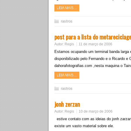
LEIA MAIS…
rastros
post para a lista do metarecicla
Autor:
Regis
11 de março de 2006
Estamos ocupando um terminal banda larga em
disponibilizado pelo Fernando e o Ricardo e
dahorafotografias.com ,nesta maquina o Tain
LEIA MAIS…
rastros
jonh zerzan
Autor:
Regis
10 de março de 2006
estive contato com as ideias do jonh zarza
existe um vasto material sobre ele.