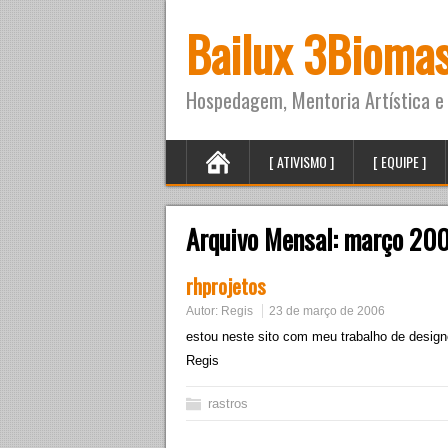
Bailux 3Bioma
Hospedagem, Mentoria Artística e 
[ ATIVISMO ]
[ EQUIPE ]
Arquivo Mensal:
março 20
rhprojetos
Autor:
Regis
23 de março de 2006
estou neste sito com meu trabalho de designe
Regis
rastros