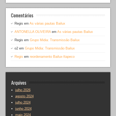
Comentários
Regis
em
As várias pautas Bailux
ANTONELLA OLIVEIRA
em
As várias pautas Bailux
Regis
em
Grupo Midia: Transmissão Bailux
o2
em
Grupo Midia: Transmissão Bailux
Regis
em
reordenamento Bailux-Itapeco
Arquivos
julho 2026
agosto 2024
julho 2024
junho 2024
maio 2024