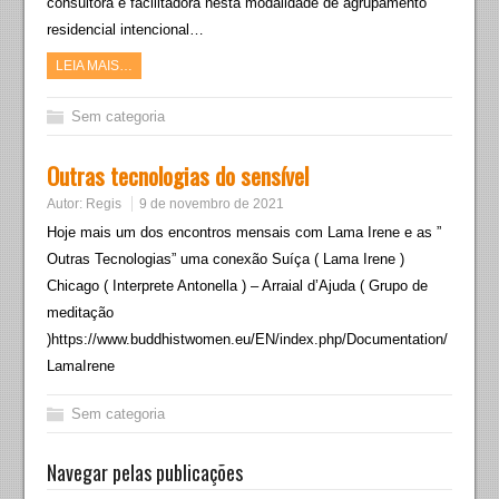
consultora e facilitadora nesta modalidade de agrupamento
residencial intencional…
LEIA MAIS…
Sem categoria
Outras tecnologias do sensível
Autor:
Regis
9 de novembro de 2021
Hoje mais um dos encontros mensais com Lama Irene e as ”
Outras Tecnologias” uma conexão Suíça ( Lama Irene )
Chicago ( Interprete Antonella ) – Arraial d’Ajuda ( Grupo de
meditação
)https://www.buddhistwomen.eu/EN/index.php/Documentation/
LamaIrene
Sem categoria
Navegar pelas publicações