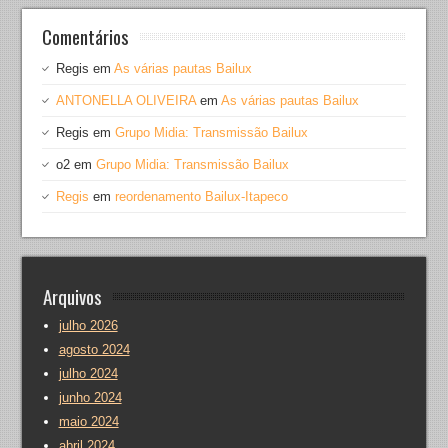
Comentários
Regis
em
As várias pautas Bailux
ANTONELLA OLIVEIRA
em
As várias pautas Bailux
Regis
em
Grupo Midia: Transmissão Bailux
o2
em
Grupo Midia: Transmissão Bailux
Regis
em
reordenamento Bailux-Itapeco
Arquivos
julho 2026
agosto 2024
julho 2024
junho 2024
maio 2024
abril 2024