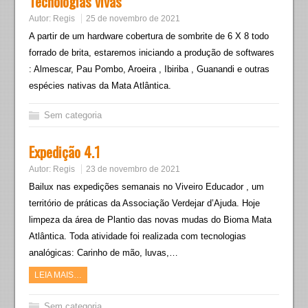
Tecnologias vivas
Autor:
Regis
25 de novembro de 2021
A partir de um hardware cobertura de sombrite de 6 X 8 todo
forrado de brita, estaremos iniciando a produção de softwares
: Almescar, Pau Pombo, Aroeira , Ibiriba , Guanandi e outras
espécies nativas da Mata Atlântica.
Sem categoria
Expedição 4.1
Autor:
Regis
23 de novembro de 2021
Bailux nas expedições semanais no Viveiro Educador , um
território de práticas da Associação Verdejar d’Ajuda. Hoje
limpeza da área de Plantio das novas mudas do Bioma Mata
Atlântica. Toda atividade foi realizada com tecnologias
analógicas: Carinho de mão, luvas,…
LEIA MAIS…
Sem categoria