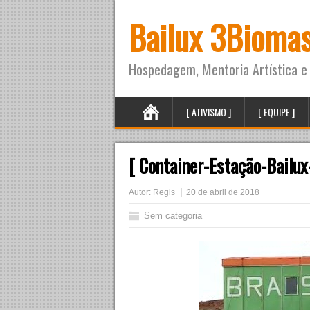
Bailux 3Bioma
Hospedagem, Mentoria Artística e 
[ ATIVISMO ]
[ EQUIPE ]
[ Container-Estação-Bailux
Autor:
Regis
20 de abril de 2018
Sem categoria