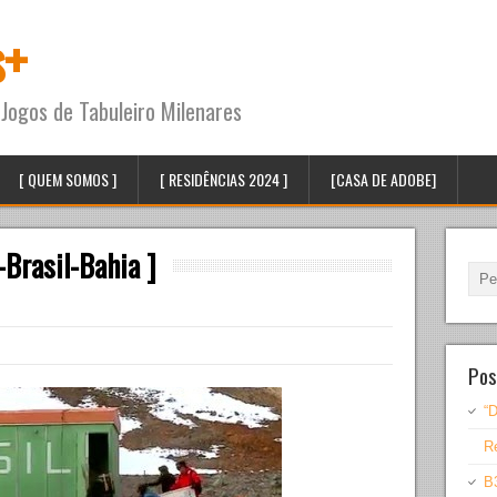
s+
Jogos de Tabuleiro Milenares
[ QUEM SOMOS ]
[ RESIDÊNCIAS 2024 ]
[CASA DE ADOBE]
-Brasil-Bahia ]
Pos
“D
Re
B