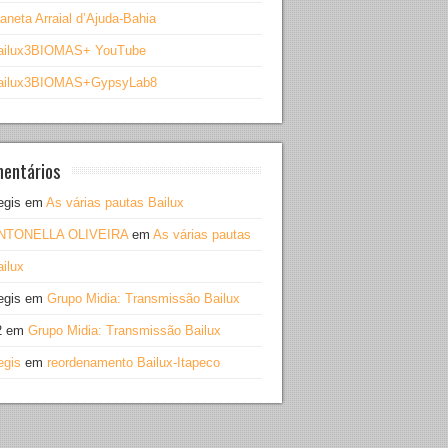
aneta Arraial d’Ajuda-Bahia
ailux3BIOMAS+ YouTube
ailux3BIOMAS+GypsyLab8
entários
egis
em
As várias pautas Bailux
NTONELLA OLIVEIRA
em
As várias pautas
ilux
egis
em
Grupo Midia: Transmissão Bailux
2
em
Grupo Midia: Transmissão Bailux
egis
em
reordenamento Bailux-Itapeco