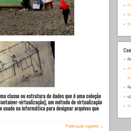
Pl
B
B
Com
R
A
Ba
R
 uma classe ou estrutura de dados que é uma coleção
o
ontainer-
virtualização], um método de virtualização
R
mo usado na informática para designar arquivos que
Publicação siguinte →