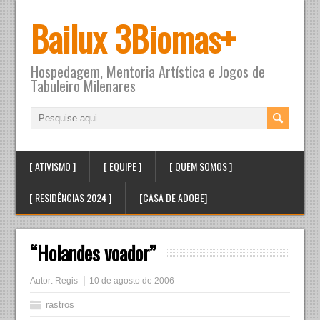
Bailux 3Biomas+
Hospedagem, Mentoria Artística e Jogos de
Tabuleiro Milenares
[ ATIVISMO ]
[ EQUIPE ]
[ QUEM SOMOS ]
[ RESIDÊNCIAS 2024 ]
[CASA DE ADOBE]
“Holandes voador”
Autor:
Regis
10 de agosto de 2006
rastros