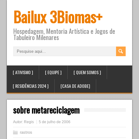
Bailux 3Biomas+
Hospedagem, Mentoria Artística e Jogos de
Tabuleiro Milenares
[ ATIVISMO ]
[ EQUIPE ]
[ QUEM SOMOS ]
[ RESIDÊNCIAS 2024 ]
[CASA DE ADOBE]
sobre metareciclagem
Autor:
Regis
5 de julho de 2006
rastros