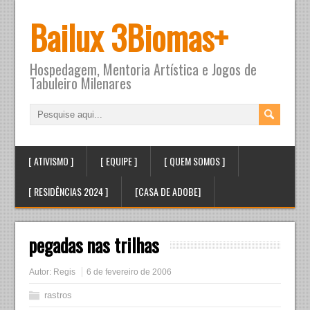
Bailux 3Biomas+
Hospedagem, Mentoria Artística e Jogos de
Tabuleiro Milenares
[ ATIVISMO ]
[ EQUIPE ]
[ QUEM SOMOS ]
[ RESIDÊNCIAS 2024 ]
[CASA DE ADOBE]
pegadas nas trilhas
Autor:
Regis
6 de fevereiro de 2006
rastros